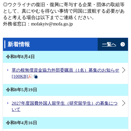
◎ウクライナの復旧・復興に寄与する企業・団体の取組等
として、真にやむを得ない事情で同国に渡航する必要があ
ると考える場合は以下までご連絡ください。
外務省窓口：mofakyiv@mofa.go.jp
新着情報
一覧へ
令和8年8月4日
草の根無償資金協力外部委嘱員（1名）募集のお知らせ
[100KB]
令和8年5月19日
2027年度国費外国人留学生（研究留学生）の募集につ
いて
令和8年4月16日