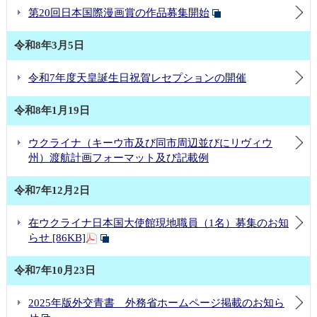
第20回日本国際漫画賞の作品募集開始
令和8年3月5日
令和7年度天皇誕生日祝賀レセプションの開催
令和8年1月19日
ウクライナ（キーウ市及び同市周辺並びにリヴィウ
州）渡航計画フォーマット及び記載例
令和7年12月2日
在ウクライナ日本国大使館現地職員（1名）募集のお知
らせ [86KB]
令和7年10月23日
2025年版外交青書 外務省ホームページ掲載のお知ら