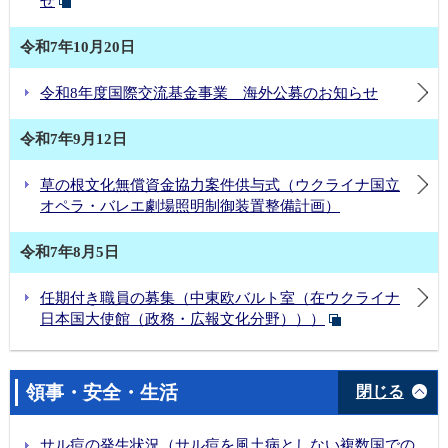
せ
令和7年10月20日
令和8年度国際交流基金事業 海外公募のお知らせ
令和7年9月12日
草の根文化無償資金協力案件供与式（ウクライナ国立
オペラ・バレエ劇場照明制御装置整備計画）
令和7年8月5日
任期付き職員の募集（中東欧バルト室（在ウクライナ
日本国大使館（政務・広報文化分野）））
領事・安全・生活
閉じる
サル痘の発生状況（サル痘を風土病としない複数国での