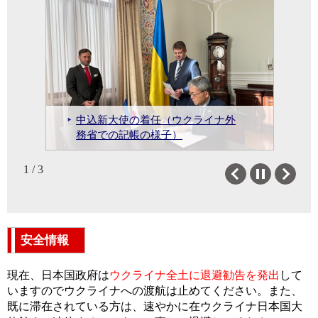
ウクライナに対する円借款「ウク
中込新大使の着任（ウクライナ外
ライナのための特別収益前倒し融
務省での記帳の様子）
資」に関する書簡の署名・交換
信任状捧呈式
1 / 3
Previous
Next
安全情報
現在、日本国政府は
ウクライナ全土に退避勧告を発出
して
いますのでウクライナへの渡航は止めてください。また、
既に滞在されている方は、速やかに在ウクライナ日本国大